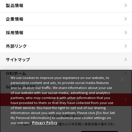
製品情報
企業情報
採用情報
外部リンク
サイトマップ
OKIホーム
We use cookies to improve your experience on our website, to
personalize content and ads, to provide social media features
GLOBAL SITE
and to analyze our traffic. We share information about your use
of our website with our social media, advertising and analytics
partners, who may combine it with other information that you
お問い合わせ
have provided to them or that they have collected from your use
of their services. You have the right to opt out of our sharing
information about you with our partners. Please click [Do Not Sell
サイトのご利用にあたって
My Personal Information] to customize your cookie settings on
our website.
Privacy Policy
OKI電線グループ「個人情報保護および特定個人情報保護の基本方針」