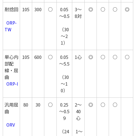
耐捻回
105
300
○
0.05
3～
◎
○
○
◎
～0.5
8対
  ORP-
（30
TW
～2
1）
単心内
105
600
○
0.05
1心
◎
○
○
○
部配
～5.5
線・屈
曲
（30
～1
ORP-I
0）
汎用屈
80
30
○
0.25
2～
◎
○
○
曲
～0.5
40
9
心
  ORV
（24
  1～