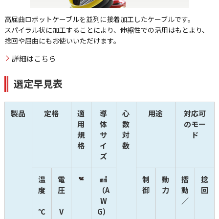
高屈曲ロボットケーブルを並列に接着加工したケーブルです。
スパイラル状に加工することにより、伸縮性での活用はもとより、
捻回や屈曲にもお使いいただけます。
詳細はこちら
選定早見表
製品
定格
適
導
心
用途
対応可
用
体
数
のモー
規
サ
対
ド
格
イ
数
ズ
温
電
㎟
制
動
摺
捻
度
圧
（A
御
力
動
回
W
／
℃
V
G）