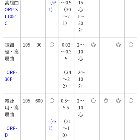
高屈曲
～0.5
15
（※
（30
心
ORP-S
1）
～2
1～
L105°
1）
20
C
対
超細
105
30
○
0.02
2～
◎
◎
○
径・高
～0.3
10
屈曲
5
心
（34
  2～
  ORP-
～2
10
30F
2）
対
電源
105
600
○
0.5～
2～
○
◎
◎
○
用・高
5.5
10
屈曲
心
（21
（※
～1
  ORP-
1）
0）
D