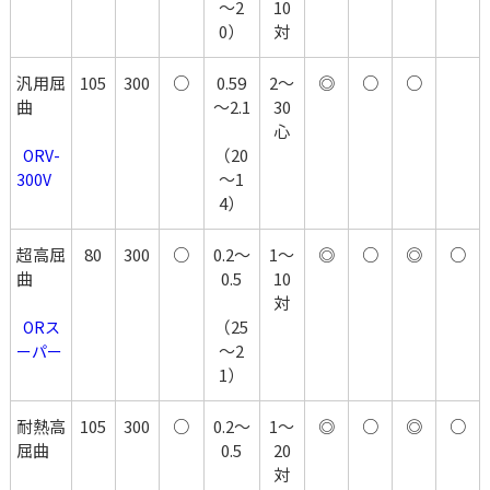
～2
10
0）
対
汎用屈
105
300
○
0.59
2～
◎
○
○
曲
～2.1
30
心
（20
  ORV-
～1
300V
4）
超高屈
80
300
○
0.2～
1～
◎
○
◎
○
曲
0.5
10
対
（25
  ORス
～2
ーパー
1）
耐熱高
105
300
○
0.2～
1～
◎
○
◎
○
屈曲
0.5
20
対