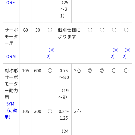
（25
  ORF
～2
1）
サーボ
80
30
○
個別仕様に
○
○
○
○
モータ
よります
ー用
（※
（※
（※
  ORM
2）
2）
2）
対称形
105
600
○
0.75
3心
◎
◎
○
○
サーボ
～8.0
モータ
ー動力
（19
用
～9）
SYM
（可動
105
300
○
0.2～
3心
用）
1.25
（24