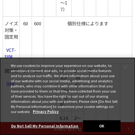
～1
7）
ノイズ
60
600
個別仕様によります
対策・
固定用
  VCT-
SYM
We use cookies to improve your experience on our website, to
固定用
80
300
○
0.2～
2～
◎
○
personalize content and ads, to provide social media features
and to analyze our traffic. We share information about your use
0.5
30
of our website with our social media, advertising and analytics
心
  OFV
partners, who may combine it with other information that you
（24
have provided to them or that they have collected from your use
of their services. You have the right to opt out of our sharing
～2
information about you with our partners. Please click [Do Not Sell
0）
My Personal Information] to customize your cookie settings on
our website.
Privacy Policy
0.14
2～
～0.5
34
Do Not Sell My Personal Information
OK
お問い合わせ
対