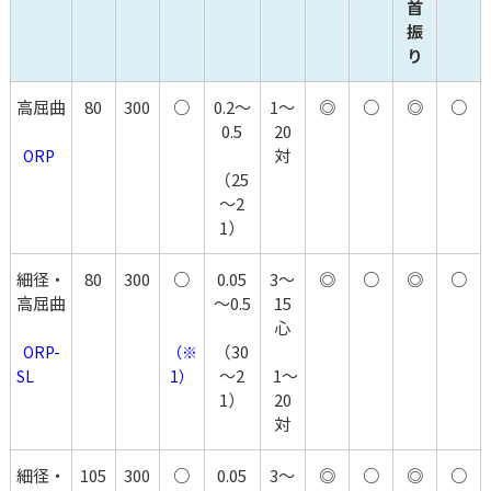
首
振
り
高屈曲
80
300
○
0.2～
1～
◎
○
◎
○
0.5
20
対
  ORP
（25
～2
1）
細径・
80
300
○
0.05
3～
◎
○
◎
○
高屈曲
～0.5
15
心
（30
  ORP-
（※
～2
  1～
SL
1）
1）
20
対
細径・
105
300
○
0.05
3～
◎
○
◎
○