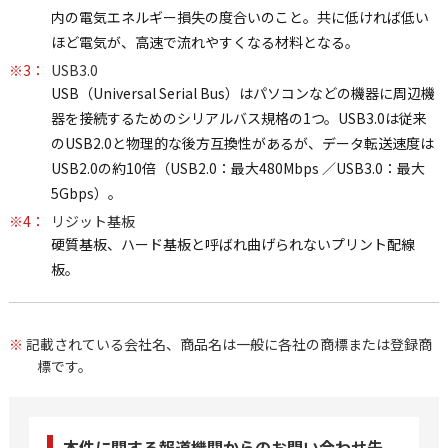
内の電気エネルギー損失の度合いのこと。共に低ければ低い
ほど電気が、高速で流れやすくなる材料となる。
※3：
USB3.0
USB（Universal Serial Bus）はパソコンなどの機器に周辺機
器を接続するためのシリアルバス規格の1つ。USB3.0は従来
のUSB2.0と物理的な後方互換性があるが、データ転送速度は
USB2.0の約10倍（USB2.0：最大480Mbps ／USB3.0：最大
5Gbps）。
※4：
リジット基板
硬質基板、ハード基板と呼ばれ曲げられないプリント配線
板。
※
記載されている会社名、商品名は一般に各社の商標または登録商
標です。
本件に関する報道機関からのお問い合わせ先