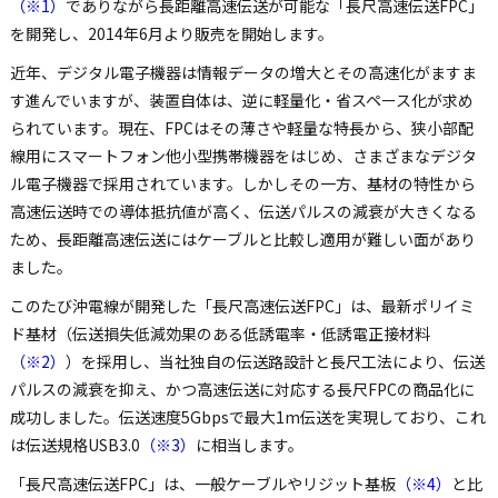
（※1）
でありながら長距離高速伝送が可能な「長尺高速伝送FPC」
を開発し、2014年6月より販売を開始します。
近年、デジタル電子機器は情報データの増大とその高速化がますま
す進んでいますが、装置自体は、逆に軽量化・省スペース化が求め
られています。現在、FPCはその薄さや軽量な特長から、狭小部配
線用にスマートフォン他小型携帯機器をはじめ、さまざまなデジタ
ル電子機器で採用されています。しかしその一方、基材の特性から
高速伝送時での導体抵抗値が高く、伝送パルスの減衰が大きくなる
ため、長距離高速伝送にはケーブルと比較し適用が難しい面があり
ました。
このたび沖電線が開発した「長尺高速伝送FPC」は、最新ポリイミ
ド基材（伝送損失低減効果のある低誘電率・低誘電正接材料
（※2）
）を採用し、当社独自の伝送路設計と長尺工法により、伝送
パルスの減衰を抑え、かつ高速伝送に対応する長尺FPCの商品化に
成功しました。伝送速度5Gbpsで最大1m伝送を実現しており、これ
は伝送規格USB3.0
（※3）
に相当します。
「長尺高速伝送FPC」は、一般ケーブルやリジット基板
（※4）
と比