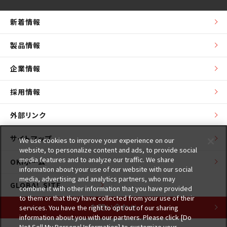
新着情報
製品情報
企業情報
採用情報
外部リンク
サイトマップ
We use cookies to improve your experience on our
website, to personalize content and ads, to provide social
media features and to analyze our traffic. We share
OKIホーム
information about your use of our website with our social
media, advertising and analytics partners, who may
GLOBAL SITE
combine it with other information that you have provided
to them or that they have collected from your use of their
お問い合わせ
services. You have the right to opt out of our sharing
information about you with our partners. Please click [Do
Not Sell My Personal Information] to customize your