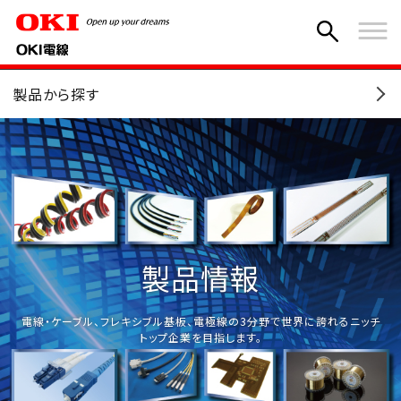
HOME
製品情報
製品から探す
製品情報
電線・ケーブル、フレキシブル基板、電極線の3分野で
世界に誇れるニッチ
トップ企業を目指します。