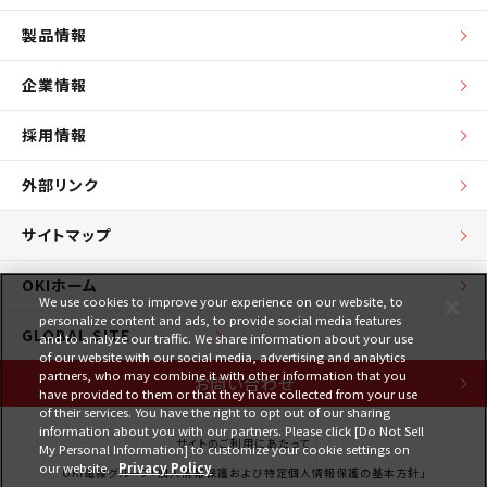
製品情報
企業情報
採用情報
外部リンク
サイトマップ
OKIホーム
We use cookies to improve your experience on our website, to
personalize content and ads, to provide social media features
GLOBAL SITE
and to analyze our traffic. We share information about your use
of our website with our social media, advertising and analytics
partners, who may combine it with other information that you
お問い合わせ
have provided to them or that they have collected from your use
of their services. You have the right to opt out of our sharing
information about you with our partners. Please click [Do Not Sell
サイトのご利用にあたって
My Personal Information] to customize your cookie settings on
our website.
Privacy Policy
OKI電線グループ「個人情報保護および特定個人情報保護の基本方針」