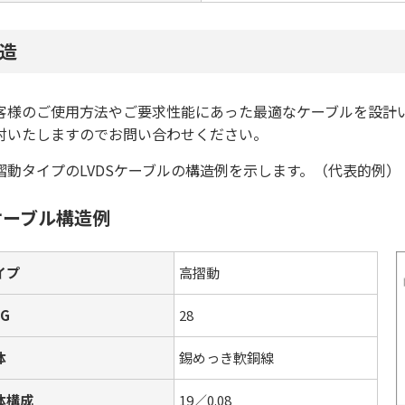
造
客様のご使用方法やご要求性能にあった最適なケーブルを設計
討いたしますのでお問い合わせください。
摺動タイプのLVDSケーブルの構造例を示します。（代表的例）
ケーブル構造例
イプ
高摺動
G
28
体
錫めっき軟銅線
体構成
19／0.08