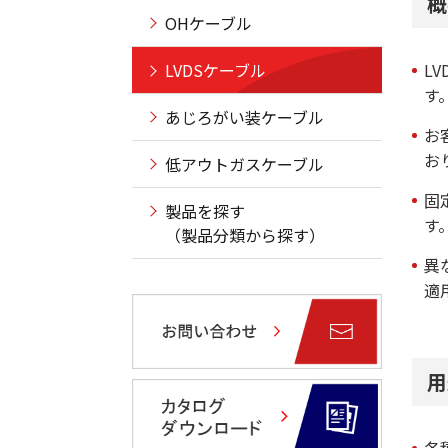
概
OHケーブル
LVDSケーブル
L
す
あじろがい装ケーブル
お
お
低アウトガスケーブル
固
製品を探す
す
（製品分類から探す）
異
適
用
各