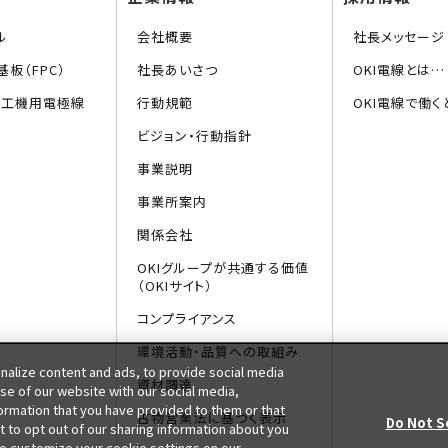
ル
会社概要
社長メッセージ
板（FPC）
社長あいさつ
OKI電線とは…
加工機用電極線
行動規範
OKI電線で働く
ビジョン・行動指針
事業説明
事業所案内
関係会社
OKIグループが共通する価値
（OKIサイト）
コンプライアンス
環境活動・品質への取組み
alize content and ads, to provide social media
資材調達
use of our website with our social media,
formation that you have provided to them or that
古物営業法に基づく表示
Do Not S
t to opt out of our sharing information about you
 to customize your cookie settings on our