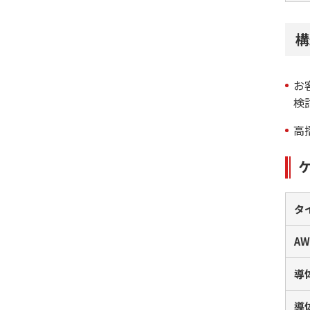
構
お
検
高
タ
AW
導
導