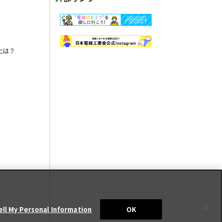
とは？
ell My Personal Information
OK