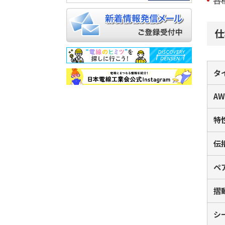
仕
タ
AW
特
伝
ペ
摺
シ