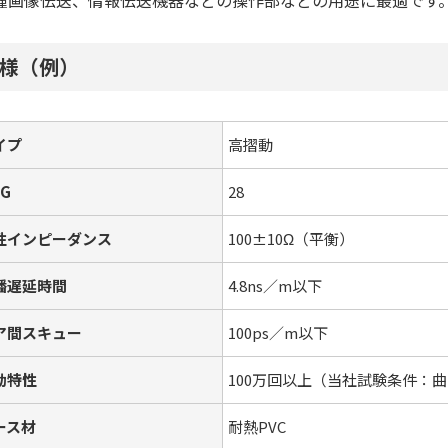
様（例）
イプ
高摺動
G
28
性インピーダンス
100±10Ω（平衡）
播遅延時間
4.8ns／m以下
ア間スキュー
100ps／m以下
動特性
100万回以上（当社試験条件：曲
ース材
耐熱PVC