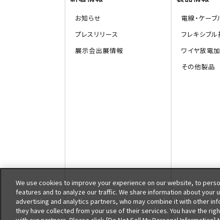
お知らせ
電線・ケーブ
プレスリリース
フレキシブル基
展示会出展情報
ワイヤ放電
その他製品
We use cookies to improve your experience on our website, to person
features and to analyze our traffic. We share information about your 
advertising and analytics partners, who may combine it with other in
they have collected from your use of their services. You have the righ
with our partners. Please click [Do Not Sell My Personal Information]