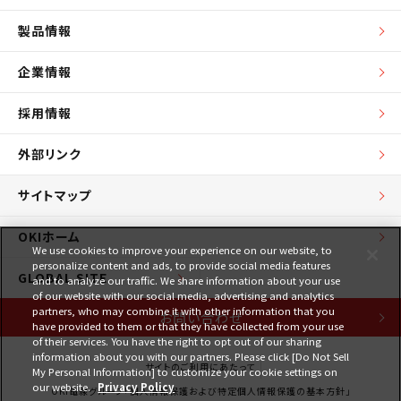
製品情報
企業情報
採用情報
外部リンク
サイトマップ
OKIホーム
We use cookies to improve your experience on our website, to
personalize content and ads, to provide social media features
GLOBAL SITE
and to analyze our traffic. We share information about your use
of our website with our social media, advertising and analytics
partners, who may combine it with other information that you
お問い合わせ
have provided to them or that they have collected from your use
of their services. You have the right to opt out of our sharing
information about you with our partners. Please click [Do Not Sell
サイトのご利用にあたって
My Personal Information] to customize your cookie settings on
our website.
Privacy Policy
OKI電線グループ「個人情報保護および特定個人情報保護の基本方針」