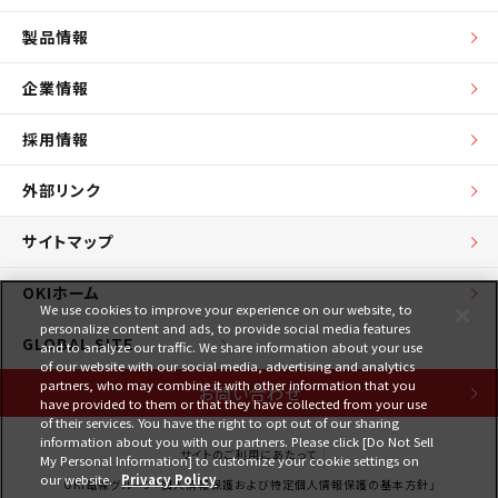
製品情報
企業情報
採用情報
外部リンク
サイトマップ
OKIホーム
We use cookies to improve your experience on our website, to
personalize content and ads, to provide social media features
GLOBAL SITE
and to analyze our traffic. We share information about your use
of our website with our social media, advertising and analytics
partners, who may combine it with other information that you
お問い合わせ
have provided to them or that they have collected from your use
of their services. You have the right to opt out of our sharing
information about you with our partners. Please click [Do Not Sell
サイトのご利用にあたって
My Personal Information] to customize your cookie settings on
our website.
Privacy Policy
OKI電線グループ「個人情報保護および特定個人情報保護の基本方針」