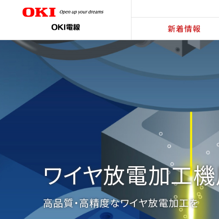
新着情報
電線・ケーブル
フレキシブル基板
ワイヤ放電加工機
多彩なニーズに豊富なラインアップでお
少量・多品種から量産品まで対応！
高品質・高精度なワイヤ放電加工を実現