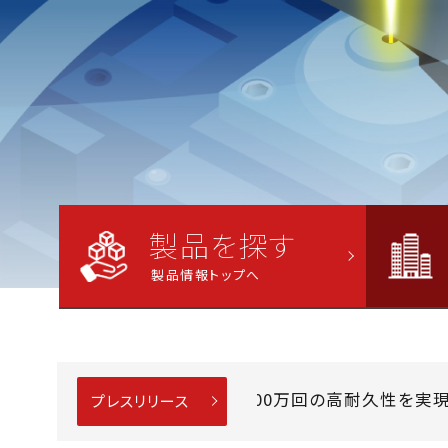
製品を探す
製品情報トップへ
「外径3.7mmの細径で摺動屈曲5,000万回の高耐久性を実現
プレスリリース