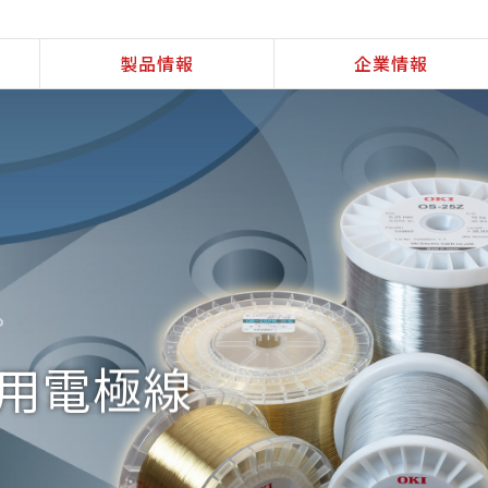
製品情報
企業情報
用電極線
応えします。
！