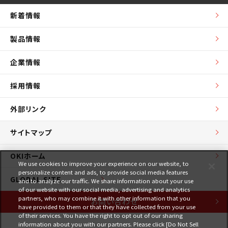
新着情報
製品情報
企業情報
採用情報
外部リンク
サイトマップ
OKIホーム
We use cookies to improve your experience on our website, to
personalize content and ads, to provide social media features
GLOBAL SITE
and to analyze our traffic. We share information about your use
of our website with our social media, advertising and analytics
partners, who may combine it with other information that you
お問い合わせ
have provided to them or that they have collected from your use
of their services. You have the right to opt out of our sharing
information about you with our partners. Please click [Do Not Sell