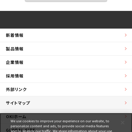
新着情報
製品情報
企業情報
採用情報
外部リンク
サイトマップ
OKIホーム
We use cookies to improve your experience on our website, to
personalize content and ads, to provide social media features
GLOBAL SITE
and to analyze our traffic. We share information about your use