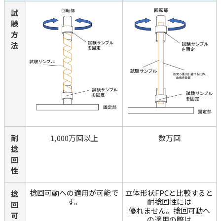
試
験
方
法
耐
1,000万回以上
数万回
捻
回
性
捻回可動への適用が可能で
立体形状FPCと比較すると
捻
す。
耐捻回性には
回
優れません。捻回可動へ
可
の適用の際は