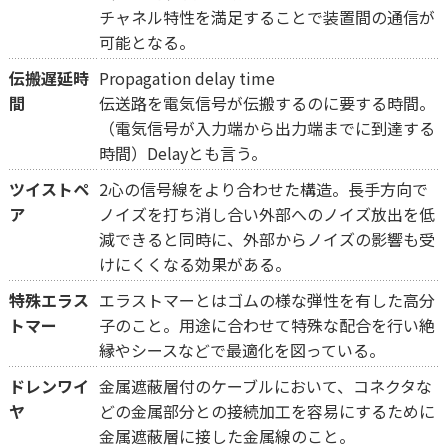
チャネル特性を満足することで装置間の通信が
可能となる。
伝搬遅延時
Propagation delay time
間
伝送路を電気信号が伝搬するのに要する時間。
（電気信号が入力端から出力端までに到達する
時間）Delayとも言う。
ツイストペ
2心の信号線をより合わせた構造。長手方向で
ア
ノイズを打ち消し合い外部へのノイズ放出を低
減できると同時に、外部からノイズの影響も受
けにくくなる効果がある。
特殊エラス
エラストマーとはゴムの様な弾性を有した高分
トマー
子のこと。用途に合わせて特殊な配合を行い絶
縁やシースなどで最適化を図っている。
ドレンワイ
金属遮蔽層付のケーブルにおいて、コネクタな
ヤ
どの金属部分との接続加工を容易にするために
金属遮蔽層に接した金属線のこと。