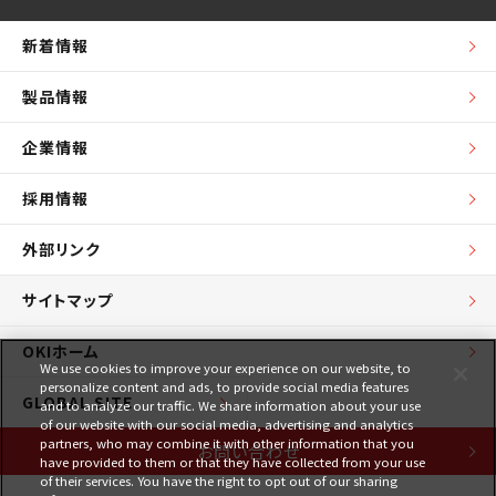
新着情報
製品情報
企業情報
採用情報
外部リンク
サイトマップ
OKIホーム
We use cookies to improve your experience on our website, to
personalize content and ads, to provide social media features
GLOBAL SITE
and to analyze our traffic. We share information about your use
of our website with our social media, advertising and analytics
partners, who may combine it with other information that you
お問い合わせ
have provided to them or that they have collected from your use
of their services. You have the right to opt out of our sharing