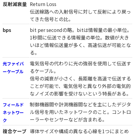
反射減衰量
Return Loss
伝送線路への入射信号に対して反射により戻っ
てきた信号との比。
bps
bit per secondの略。bitは情報量の最小単位。
1秒間に伝送できる情報量の単位。数値が大き
いほど情報伝送量が多く、高速伝送が可能とな
る。
電気信号の代わりに光の強弱を使用して伝送す
光ファイバ
るケーブル。
ーケーブル
信号の減衰が小さく、長距離を高速で伝送する
ことが可能で、電気信号と異なり外部の電気的
なノイズの影響を受けないという特長がある。
制御機器間や計測機器間などを主にしたデジタ
フィールド
ル信号を用いたネットワークのこと。コントロ
ネットワー
ーラーやセンサーなどが含まれる。
ク
複合ケーブ
導体サイズや構成の異なる心線を1つにまとめ