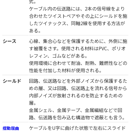
式。
ケーブル内の伝送路には、2本の信号線をより
合わせたツイストペアやその上にシールドを施
したツイナックス、同軸2線を使用する方法が
ある。
シース
心線、集合心などを保護するために、外側に施
す被覆をさす。使用される材料はPVC、ポリオ
レフィン、ゴムなどがある。
使用環境に合わせて耐油、耐熱、難燃性などの
性能を付加した材料が使用される。
シールド
回路、伝送路などを外部ノイズから保護するた
めの層、又は回路、伝送路上を流れる信号から
内部ノイズが放射されるのを防止するための
層。
金属シェル、金属テープ、金属編組などで回
路、伝送路を包み込む構造物で遮蔽とも言う。
ケーブルをU字に曲げた状態で左右にスライド
摺動屈曲