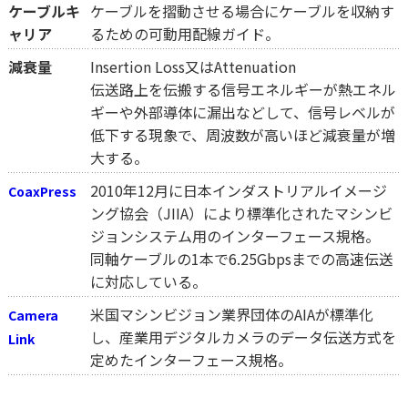
ケーブルキ
ケーブルを摺動させる場合にケーブルを収納す
ャリア
るための可動用配線ガイド。
減衰量
Insertion Loss又はAttenuation
伝送路上を伝搬する信号エネルギーが熱エネル
ギーや外部導体に漏出などして、信号レベルが
低下する現象で、周波数が高いほど減衰量が増
大する。
2010年12月に日本インダストリアルイメージ
CoaxPress
ング協会（JIIA）により標準化されたマシンビ
ジョンシステム用のインターフェース規格。
同軸ケーブルの1本で6.25Gbpsまでの高速伝送
に対応している。
米国マシンビジョン業界団体のAIAが標準化
Camera
し、産業用デジタルカメラのデータ伝送方式を
Link
定めたインターフェース規格。