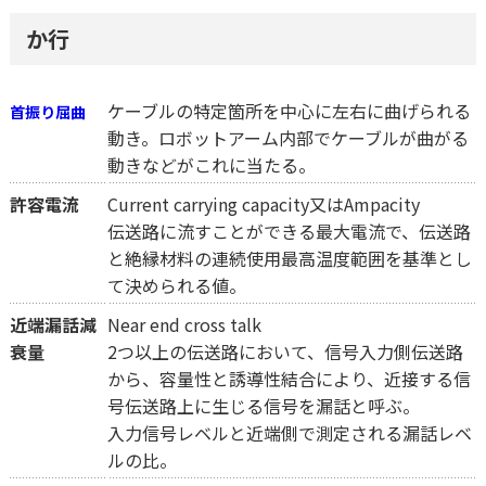
か行
ケーブルの特定箇所を中心に左右に曲げられる
首振り屈曲
動き。ロボットアーム内部でケーブルが曲がる
動きなどがこれに当たる。
許容電流
Current carrying capacity又はAmpacity
伝送路に流すことができる最大電流で、伝送路
と絶縁材料の連続使用最高温度範囲を基準とし
て決められる値。
近端漏話減
Near end cross talk
衰量
2つ以上の伝送路において、信号入力側伝送路
から、容量性と誘導性結合により、近接する信
号伝送路上に生じる信号を漏話と呼ぶ。
入力信号レベルと近端側で測定される漏話レベ
ルの比。