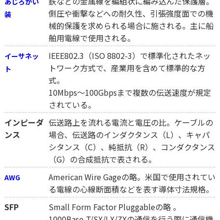
鉄などの金属線を編組状に編み込んだ保護層。
あじろがい
側圧や衝撃などへの耐久性、引張強度面での機
装
械的保護を求められる場合に施される。主に船
舶用電線で使用される。
IEEE802.3（ISO 8802-3）で標準化されたネッ
イーサネッ
トワーク方式で、産業用を含めて標準的な方
ト
式。
10Mbps～100Gbpsまで複数の伝送速度が規定
されている。
インピーダ
伝送路上を流れる電流と電圧の比。ケーブルの
ンス
場合、伝送路のインダクタンス（L）、キャパ
シタンス（C）、純抵抗（R）、コンダクタンス
（G）の合成抵抗で表される。
American Wire Gageの略。米国で使用されてい
AWG
る電線の心線断面積などを表す導体寸法規格。
SFP
Small Form Factor Pluggableの略 。
1000Base-T/SX/LX/ZXの通信を行う際に通信機