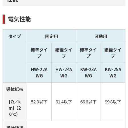
電気性能
タイプ
固定用
可動用
標準タイ
細径タイ
標準タイ
細径タイ
プ
プ
プ
プ
HW-22A
HW-24A
KW-23A
KW-25A
WG
WG
WG
WG
導体抵抗
[Ω／k
52.9以下
91.4以下
66.6以下
99.8以下
m]（2
0℃）
絶縁抵抗