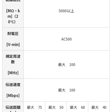
[MΩ・k
5000以上
m]（2
0℃）
耐電圧
AC500
[V-min]
規定周波
数
最大　100
[MHz]
伝送速度
最大　100
[Mbps]
伝送距離
最大　75
最大　50
最大　60
最大　40