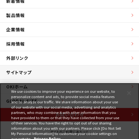
新着情報
製品情報
企業情報
採用情報
外部リンク
サイトマップ
OKIホーム
We use cookies to improve your experience on our website, to
personalize content and ads, to provide social media features
GLOBAL SITE
and to analyze our traffic. We share information about your use
of our website with our social media, advertising and analytics
partners, who may combine it with other information that you
お問い合わせ
have provided to them or that they have collected from your use
of their services. You have the right to opt out of our sharing
information about you with our partners. Please click [Do Not Sell
サイトのご利用にあたって
My Personal Information] to customize your cookie settings on
our website.
Privacy Policy