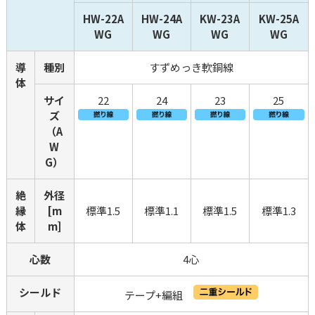
HW-22A
HW-24A
KW-23A
KW-25A
WG
WG
WG
WG
導
種別
すずめっき軟銅線
体
サイ
22
24
23
25
ズ
（A
W
G）
絶
外径
縁
[m
標準1.5
標準1.1
標準1.5
標準1.3
体
m]
心数
4心
シールド
テープ+編組　