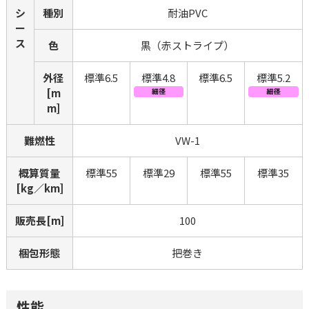
シ
種別
耐油PVC
ー
ス
色
黒（赤ストライプ）
外径
標準6.5
標準4.8
標準6.5
標準5.2
[m
m]
難燃性
VW-1
概算質量
標準55
標準29
標準55
標準35
[kg／km]
販売長[m]
100
梱包形態
把巻き
性能