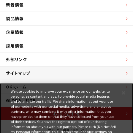
新着情報
製品情報
企業情報
採用情報
外部リンク
サイトマップ
OKIホーム
We use cookies to improve your experience on our website, to
personalize content and ads, to provide social media features
GLOBAL SITE
and to analyze our traffic. We share information about your use
of our website with our social media, advertising and analytics
partners, who may combine it with other information that you
お問い合わせ
have provided to them or that they have collected from your use
of their services. You have the right to opt out of our sharing
information about you with our partners. Please click [Do Not Sell
サイトのご利用にあたって
My Personal Information] to customize your cookie settings on