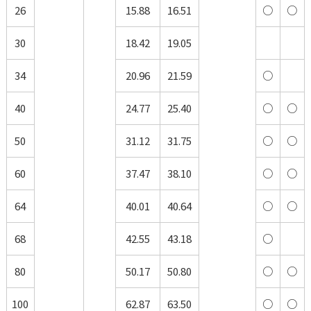
26
15.88
16.51
○
○
30
18.42
19.05
34
20.96
21.59
○
40
24.77
25.40
○
○
50
31.12
31.75
○
○
60
37.47
38.10
○
○
64
40.01
40.64
○
○
68
42.55
43.18
○
80
50.17
50.80
○
○
100
62.87
63.50
○
○