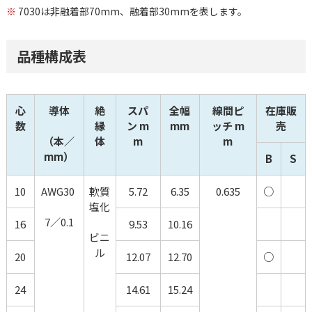
※
7030は非融着部70mm、融着部30mmを表します。
品種構成表
心
導体
絶
スパ
全幅 
線間ピ
在庫販
数
縁
ン m
mm
ッチ m
売
（本／
体
m
m
mm）
B
S
10
AWG30 
軟質
5.72
6.35
0.635
○
塩化
7／0.1
16
9.53
10.16
ビニ
ル
20
12.07
12.70
○
24
14.61
15.24