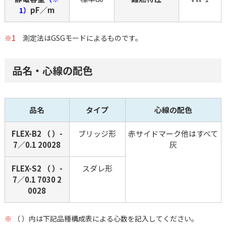
pF／m
1）
※1
測定法はGSGモードによるものです。
品名・心線の配色
品名
タイプ
心線の配色
FLEX-B2 （ ）-
ブリッジ形
赤サイドマーク他はすべて
7／0.1 20028
灰
FLEX-S2 （ ）-
スダレ形
7／0.1 7030 2
0028
※
（ ）内は下記品種構成表による心数を記入してください。