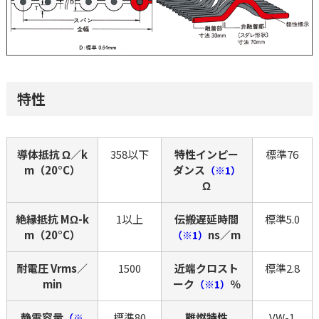
特性
導体抵抗 Ω／k
358以下
特性インピー
標準76
m（20°C）
ダンス
（※1）
Ω
絶縁抵抗 MΩ-k
1以上
伝搬遅延時間
標準5.0
m（20°C）
ns／m
（※1）
耐電圧 Vrms／
1500
近端クロスト
標準2.8
min
ーク
％
（※1）
静電容量
標準80
難燃特性
VW-1
（※