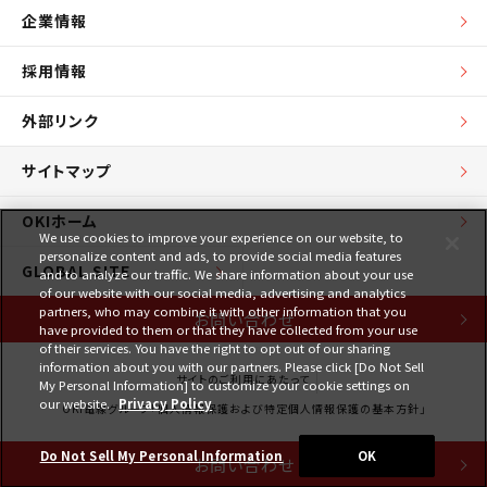
企業情報
採用情報
外部リンク
サイトマップ
OKIホーム
We use cookies to improve your experience on our website, to
personalize content and ads, to provide social media features
GLOBAL SITE
and to analyze our traffic. We share information about your use
of our website with our social media, advertising and analytics
partners, who may combine it with other information that you
お問い合わせ
have provided to them or that they have collected from your use
of their services. You have the right to opt out of our sharing
information about you with our partners. Please click [Do Not Sell
サイトのご利用にあたって
My Personal Information] to customize your cookie settings on
our website.
Privacy Policy
OKI電線グループ「個人情報保護および特定個人情報保護の基本方針」
Copyright © 1997-2026 Oki Electric Cable Co., Ltd. All Rights Reserved.
Do Not Sell My Personal Information
OK
お問い合わせ