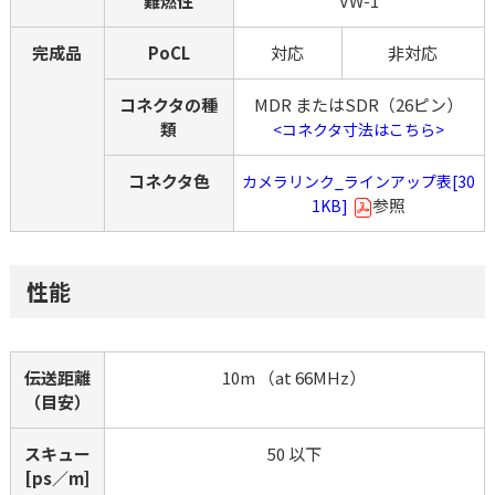
難燃性
VW-1
完成品
PoCL
対応
非対応
コネクタの種
MDR またはSDR（26ピン）
類
<コネクタ寸法はこちら>
コネクタ色
カメラリンク_ラインアップ表[30
参照
1KB]
性能
伝送距離
10m （at 66MHz）
（目安）
スキュー
50 以下
[ps／m]