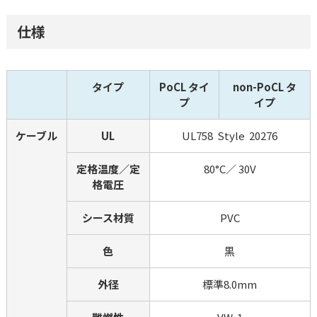
仕様
タイプ
PoCL タイ
non-PoCL タ
プ
イプ
ケーブル
UL
UL758  Style  20276
定格温度／定
80°C／ 30V
格電圧
シース材質
PVC
色
黒
外径
標準8.0mm