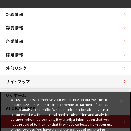
新着情報
製品情報
企業情報
採用情報
外部リンク
サイトマップ
OKIホーム
We use cookies to improve your experience on our website, to
personalize content and ads, to provide social media features
GLOBAL SITE
and to analyze our traffic. We share information about your use
of our website with our social media, advertising and analytics
partners, who may combine it with other information that you
お問い合わせ
have provided to them or that they have collected from your use
of their services. You have the right to opt out of our sharing