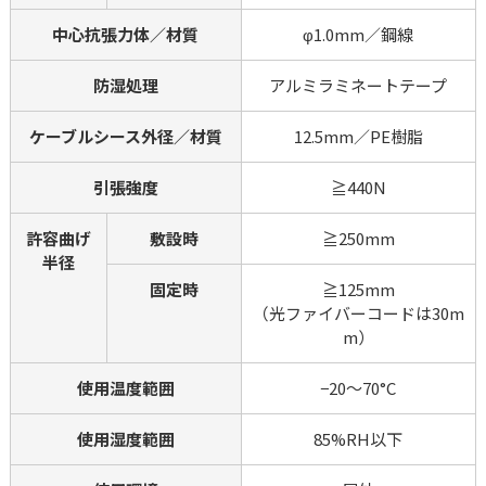
中心抗張力体／材質
φ1.0mm／鋼線
防湿処理
アルミラミネートテープ
ケーブルシース外径／材質
12.5mm／PE樹脂
引張強度
≧440N
許容曲げ
敷設時
≧250mm
半径
固定時
≧125mm
（光ファイバーコードは30m
m）
使用温度範囲
−20～70°C
使用湿度範囲
85%RH以下