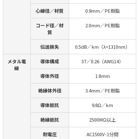
心線径／材質
0.9mm／PE樹脂
コード径／材
2.0mm／PE樹脂
質
伝送損失
0.5dB／km（λ=1310nm）
メタル電
導体構成
37／0.26（AWG14）
線
導体外径
1.8mm
絶縁体外径
3.4mm／PE樹脂
導体抵抗
9.8Ω／km
絶縁抵抗
2500MΩ以上
耐電圧
AC1500V-1分間