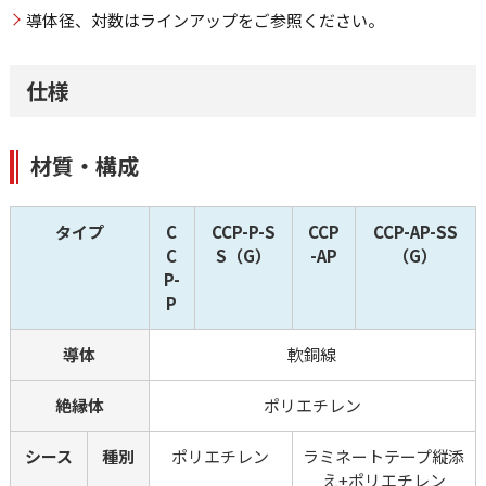
導体径、対数はラインアップをご参照ください。
仕様
材質・構成
タイプ
C
CCP-P-S
CCP
CCP-AP-SS
C
S（G）
-AP
（G）
P-
P
導体
軟銅線
絶縁体
ポリエチレン
シース
種別
ポリエチレン
ラミネートテープ縦添
え+ポリエチレン