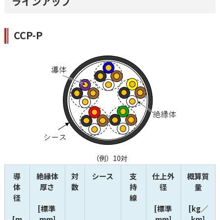
ラインアップ
CCP-P
（例）10対
導
絶縁体
対
シース
支
仕上外
概算質
体
厚さ
数
持
径
量
径
線
[標準 
[標準 
[kg／
[m
mm]
mm]
km]