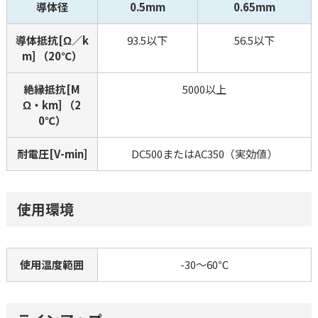
導体径
0.5mm
0.65mm
導体抵抗[Ω／k
93.5以下
56.5以下
m] （20℃）
絶縁抵抗[M
5000以上
Ω・km] （2
0℃）
耐電圧[V-min]
DC500またはAC350（実効値）
使用環境
使用温度範囲
-30～60℃