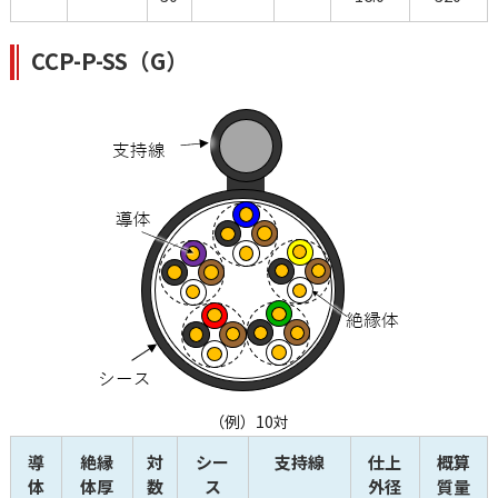
CCP-P-SS（G）
（例）10対
導
絶縁
対
シー
支持線
仕上
概算
体
体厚
数
ス
外径
質量