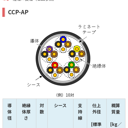
CCP-AP
（例）10対
導
絶縁
対
シース
支
仕上
概算
体
体厚
数
持
外径
質量
径
さ
線
[標準 
[kg／