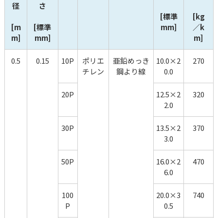
径
さ
[標準 
[kg
[m
[標準 
mm]
／k
m]
mm]
m]
0.5
0.15
10P
ポリエ
亜鉛めっき
10.0×2
270
チレン
鋼より線
0.0
20P
12.5×2
320
2.0
30P
13.5×2
370
3.0
50P
16.0×2
470
6.0
100
20.0×3
740
P
0.5