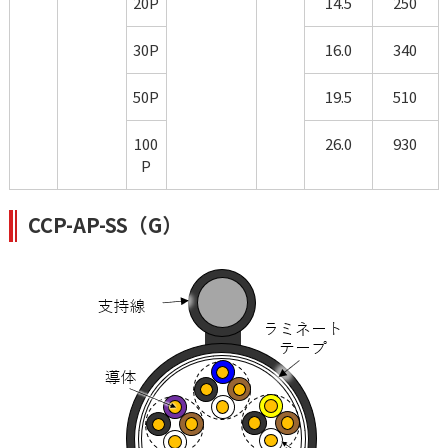
20P
14.5
250
30P
16.0
340
50P
19.5
510
100
26.0
930
P
CCP-AP-SS（G）