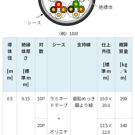
（例）10対
導
絶縁
対
シース
支持線
仕上
概算
体
体厚
数
外径
質量
径
さ
[標
[kg
[m
[標
準 m
／k
m]
準 m
m]
m]
m]
0.5
0.15
10P
ラミネー
亜鉛めっき
10.0×
290
トテープ
鋼より線
20.0
+
20P
12.5×
340
ポリエチ
22.0