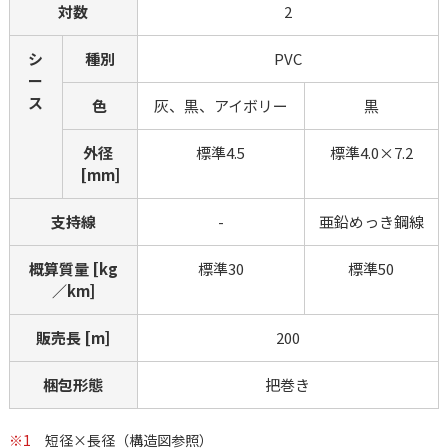
対数
2
シ
種別
PVC
ー
ス
色
灰、黒、アイボリー
黒
外径 
標準4.5
標準4.0×7.2
[mm]
支持線
-
亜鉛めっき鋼線
概算質量 [kg
標準30
標準50
／km]
販売長 [m]
200
梱包形態
把巻き
※1
短径×長径（構造図参照）