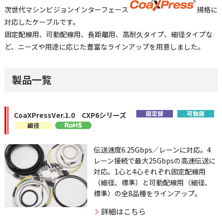
次世代マシンビジョンインターフェース
規格に
対応したケーブルです。
固定配線用、可動配線用、長距離用、高耐久タイプ、細径タイプな
ど、ニーズや用途に応じた豊富なラインアップを用意しました。
製品一覧
CoaXPressVer.1.0 CXP6シリーズ
伝送速度6.25Gbps／レーンに対応。4
レーン接続で最大25Gbpsの高速伝送に
対応。1心と4心それぞれ固定配線用
（細径、標準）と可動配線用（細径、
標準）の全8品種をラインアップ。
詳細はこちら