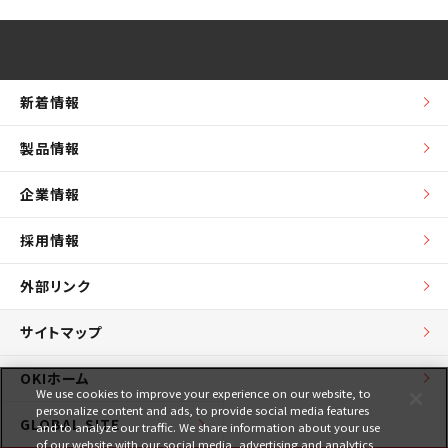
新着情報
製品情報
企業情報
採用情報
外部リンク
サイトマップ
OKIホーム
We use cookies to improve your experience on our website, to
personalize content and ads, to provide social media features
GLOBAL SITE
and to analyze our traffic. We share information about your use
of our website with our social media, advertising and analytics