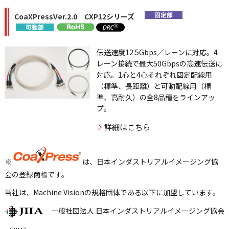
CoaXPressVer.2.0 CXP12シリーズ
伝送速度12.5Gbps／レーンに対応。4
レーン接続で最大50Gbpsの高速伝送に
対応。1心と4心それぞれ固定配線用
（標準、長距離）と可動配線用（標
準、高耐久）の全8品種をラインアッ
プ。
詳細はこちら
※
は、日本インダストリアルイメージング協
会の登録商標です。
当社は、Machine Visionの規格団体である以下に加盟しています。
一般社団法人 日本インダストリアルイメージング協会