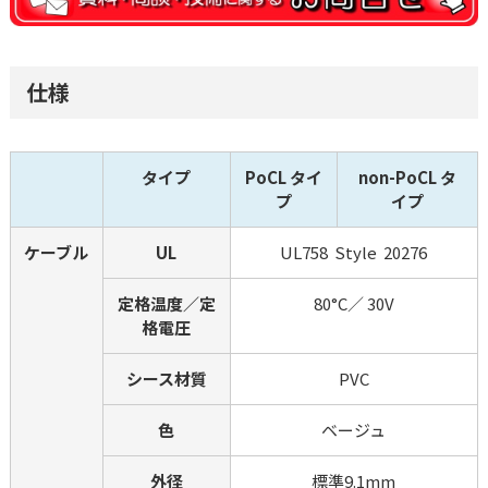
仕様
タイプ
PoCL タイ
non-PoCL タ
プ
イプ
ケーブル
UL
UL758  Style  20276
定格温度／定
80°C／ 30V
格電圧
シース材質
PVC
色
ベージュ
外径
標準9.1mm