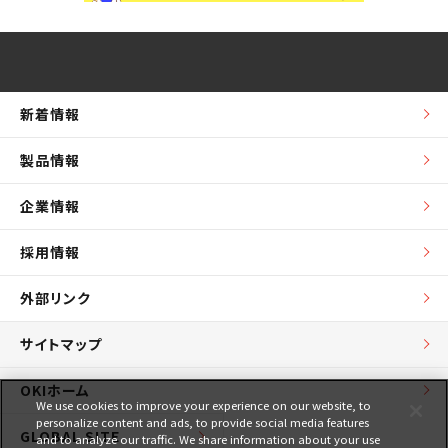
新着情報
製品情報
企業情報
採用情報
外部リンク
サイトマップ
OKIホーム
We use cookies to improve your experience on our website, to
personalize content and ads, to provide social media features
GLOBAL SITE
and to analyze our traffic. We share information about your use