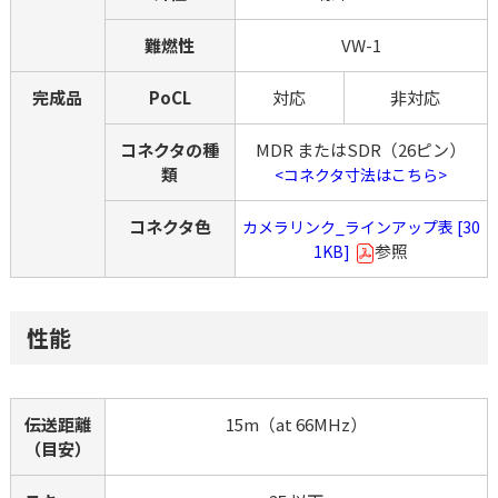
難燃性
VW-1
完成品
PoCL
対応
非対応
コネクタの種
MDR またはSDR（26ピン）
類
<コネクタ寸法はこちら>
コネクタ色
カメラリンク_ラインアップ表 [30
参照
1KB]
性能
伝送距離
15m（at 66MHz）
（目安）