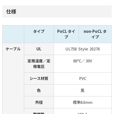
仕様
タイプ
PoCL タイ
non-PoCL タ
プ
イプ
ケーブル
UL
UL758  Style  20276
定格温度／定
80°C／ 30V
格電圧
シース材質
PVC
色
黒
外径
標準8.0mm