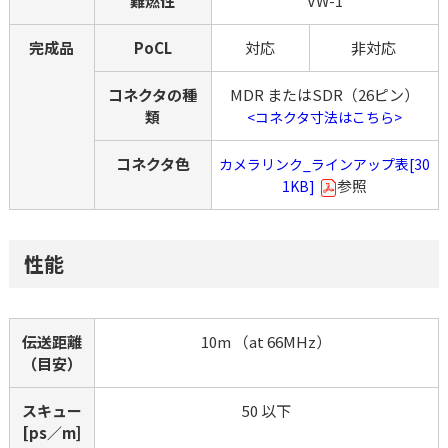
難燃性
VW-1
完成品
PoCL
対応
非対応
コネクタの種
MDR またはSDR（26ピン）
類
<コネクタ寸法はこちら>
コネクタ色
カメラリンク_ラインアップ表[30
参照
1KB]
性能
伝送距離
10m （at 66MHz）
（目安）
スキュー
50 以下
[ps／m]