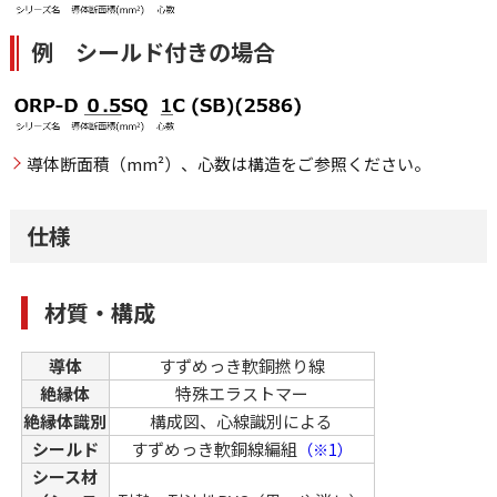
例 シールド付きの場合
導体断面積（mm²）、心数は構造をご参照ください。
仕様
材質・構成
導体
すずめっき軟銅撚り線
絶縁体
特殊エラストマー
絶縁体識別
構成図、心線識別による
シールド
すずめっき軟銅線編組
（※1）
シース材