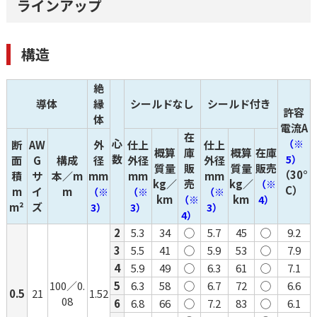
ラインアップ
構造
絶
導体
縁
シールドなし
シールド付き
許容
体
電流A
在
心
（※
断
AW
外
仕上
仕上
概算
庫
概算
在庫
数
5）
面
G
構成
径
外径
外径
質量
販
質量
販売
（30°
積
サ
本／m
mm
mm
mm
kg／
売
kg／
（※
C）
m
イ
m
（※
（※
（※
km
km
（※
4）
m²
ズ
3）
3）
3）
4）
2
5.3
34
◯
5.7
45
◯
9.2
3
5.5
41
◯
5.9
53
◯
7.9
4
5.9
49
◯
6.3
61
◯
7.1
100／0.
5
6.3
58
◯
6.7
72
◯
6.6
0.5
21
1.52
08
6
6.8
66
◯
7.2
83
◯
6.1