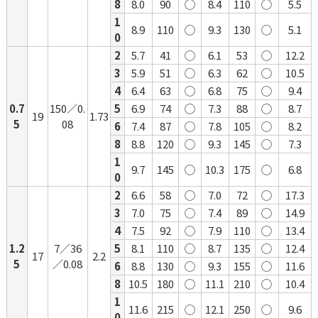
8
8.0
90
◯
8.4
110
◯
5.5
1
8.9
110
◯
9.3
130
◯
5.1
0
2
5.7
41
◯
6.1
53
◯
12.2
3
5.9
51
◯
6.3
62
◯
10.5
4
6.4
63
◯
6.8
75
◯
9.4
0.7
150／0.
5
6.9
74
◯
7.3
88
◯
8.7
19
1.73
5
08
6
7.4
87
◯
7.8
105
◯
8.2
8
8.8
120
◯
9.3
145
◯
7.3
1
9.7
145
◯
10.3
175
◯
6.8
0
2
6.6
58
◯
7.0
72
◯
17.3
3
7.0
75
◯
7.4
89
◯
14.9
4
7.5
92
◯
7.9
110
◯
13.4
1.2
7／36
5
8.1
110
◯
8.7
135
◯
12.4
17
2.2
5
／0.08
6
8.8
130
◯
9.3
155
◯
11.6
8
10.5
180
◯
11.1
210
◯
10.4
1
11.6
215
◯
12.1
250
◯
9.6
0