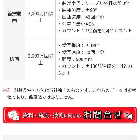
・曲げ半径：ケーブル外径の約8倍
・屈曲角度：±90°
首振屈
2,000万回以
・屈曲速度：40回／分
曲
上
・荷重：最小4.9N
・カウント：1往復を1回とカウント
・捻回角度：±180°
・捻回速度：70回／分
2,000万回以
捻回
・間隔：500mm
上
・カウント：±180°1往復を1回とカ
ウント
※2
試験条件・方法は当社独自のものです。これらのデータは参考
値であり、保証値ではありません。