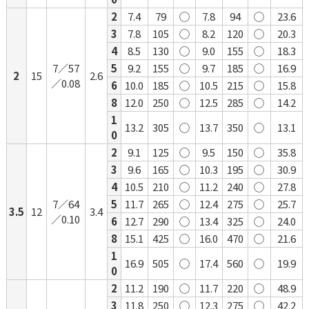
2
7.4
79
◯
7.8
94
◯
23.6
3
7.8
105
◯
8.2
120
◯
20.3
4
8.5
130
◯
9.0
155
◯
18.3
7／57
5
9.2
155
◯
9.7
185
◯
16.9
2
15
2.6
／0.08
6
10.0
185
◯
10.5
215
◯
15.8
8
12.0
250
◯
12.5
285
◯
14.2
1
13.2
305
◯
13.7
350
◯
13.1
0
2
9.1
125
◯
9.5
150
◯
35.8
3
9.6
165
◯
10.3
195
◯
30.9
4
10.5
210
◯
11.2
240
◯
27.8
7／64
5
11.7
265
◯
12.4
275
◯
25.7
3.5
12
3.4
／0.10
6
12.7
290
◯
13.4
325
◯
24.0
8
15.1
425
◯
16.0
470
◯
21.6
1
16.9
505
◯
17.4
560
◯
19.9
0
2
11.2
190
◯
11.7
220
◯
48.9
3
11.8
250
◯
12.3
275
◯
42.2