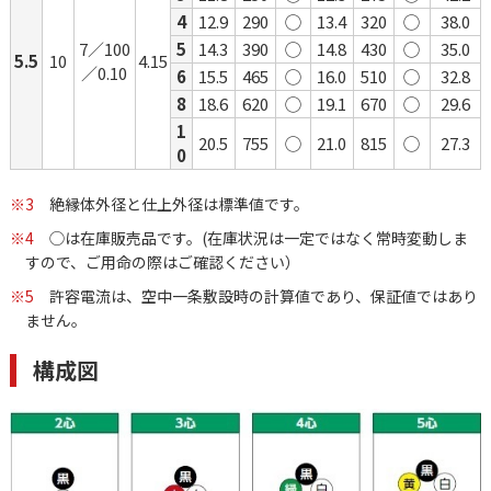
4
12.9
290
◯
13.4
320
◯
38.0
7／100
5
14.3
390
◯
14.8
430
◯
35.0
5.5
10
4.15
／0.10
6
15.5
465
◯
16.0
510
◯
32.8
8
18.6
620
◯
19.1
670
◯
29.6
1
20.5
755
◯
21.0
815
◯
27.3
0
※3
絶縁体外径と仕上外径は標準値です。
※4
◯は在庫販売品です。(在庫状況は一定ではなく常時変動しま
すので、ご用命の際はご確認ください）
※5
許容電流は、空中一条敷設時の計算値であり、保証値ではあり
ません。
構成図