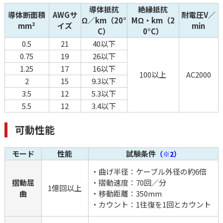
導体抵抗
絶縁抵抗
導体断面積
AWGサ
耐電圧V／
Ω／km（20°
MΩ・km（2
mm²
イズ
min
C）
0°C）
0.5
21
40以下
0.75
19
26以下
1.25
17
16以下
100以上
AC2000
2
15
9.3以下
3.5
12
5.3以下
5.5
12
3.4以下
可動性能
モード
性能
試験条件
（※2）
・曲げ半径：ケーブル外径の約6倍
摺動屈
・摺動速度：70回／分
1億回以上
曲
・移動距離：350mm
・カウント：1往復を1回とカウント