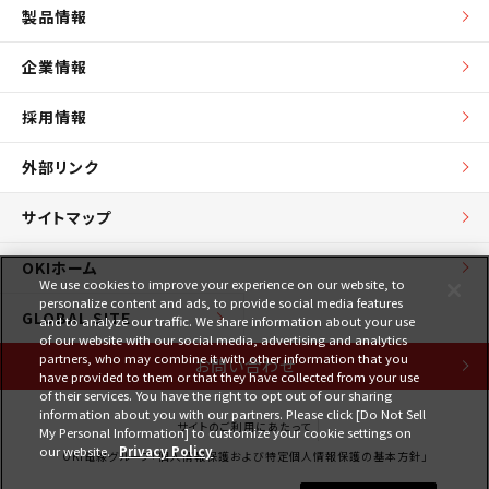
製品情報
企業情報
採用情報
外部リンク
サイトマップ
OKIホーム
We use cookies to improve your experience on our website, to
personalize content and ads, to provide social media features
GLOBAL SITE
and to analyze our traffic. We share information about your use
of our website with our social media, advertising and analytics
partners, who may combine it with other information that you
お問い合わせ
have provided to them or that they have collected from your use
of their services. You have the right to opt out of our sharing
information about you with our partners. Please click [Do Not Sell
サイトのご利用にあたって
My Personal Information] to customize your cookie settings on
our website.
Privacy Policy
OKI電線グループ「個人情報保護および特定個人情報保護の基本方針」