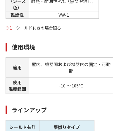
（シース
耐熱・耐油性PVC（黒つや消し）
色）
難燃性
VW-1
※1
シールド付きの場合限る
使用環境
屋内、機器間および機器内の固定・可動
適用
部
使用
-10 ～ 105°C
温度範囲
ラインアップ
シールド有無
層撚りタイプ