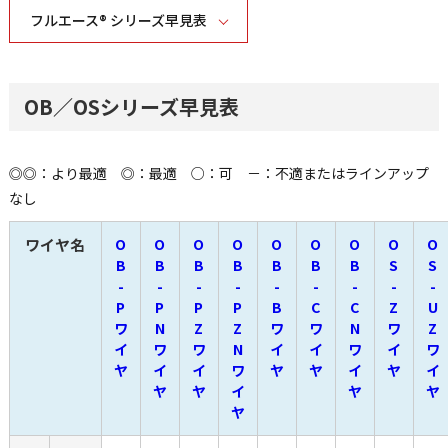
フルエース® シリーズ早見表
OB／OSシリーズ早見表
◎◎：より最適 ◎：最適 ○：可 －：不適またはラインアップ
なし
ワイヤ名
O
O
O
O
O
O
O
O
O
B
B
B
B
B
B
B
S
S
-
-
-
-
-
-
-
-
-
P
P
P
P
B
C
C
Z
U
ワ
N
Z
Z
ワ
ワ
N
ワ
Z
イ
ワ
ワ
N
イ
イ
ワ
イ
ワ
ヤ
イ
イ
ワ
ヤ
ヤ
イ
ヤ
イ
ヤ
ヤ
イ
ヤ
ヤ
ヤ