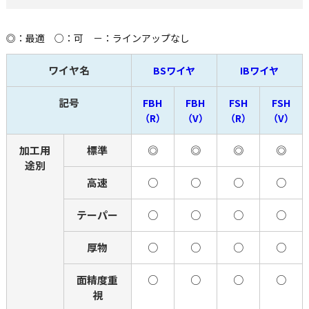
◎：最適 ○：可 －：ラインアップなし
ワイヤ名
BSワイヤ
IBワイヤ
記号
FBH
FBH
FSH
FSH
（R）
（V）
（R）
（V）
加工用
標準
◎
◎
◎
◎
途別
高速
○
○
○
○
テーパー
○
○
○
○
厚物
○
○
○
○
面精度重
○
○
○
○
視