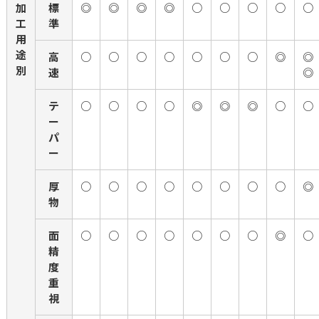
加
標
◎
◎
◎
◎
○
○
○
○
○
工
準
用
途
高
○
○
○
○
○
○
○
◎
◎
別
速
◎
テ
○
○
○
○
◎
◎
◎
○
○
ー
パ
ー
厚
○
○
○
○
○
○
○
○
◎
物
面
○
○
○
○
○
○
○
◎
○
精
度
重
視