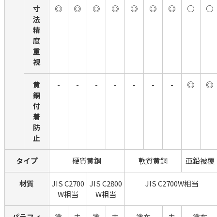
寸
◎
◎
◎
◎
◎
◎
◎
○
○
法
精
度
重
視
黄
-
-
-
-
-
-
-
◎
◎
銅
付
着
防
止
タイプ
硬質黄銅
軟質黄銅
亜鉛被覆
材質
JIS C2700
JIS C2800
JIS C2700W相当
W相当
W相当
パラフィ
塗
未
塗
未
塗布
未
塗布