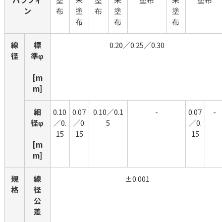
ン
布
塗
布
塗
塗
布
布
布
線
標
0.20／0.25／0.30
径
準φ
[m
m]
細
0.10
0.07
0.10／0.1
-
0.07
-
径φ
／0.
／0.
5
／0.
15
15
15
[m
m]
規
線
±0.001
格
径
公
差