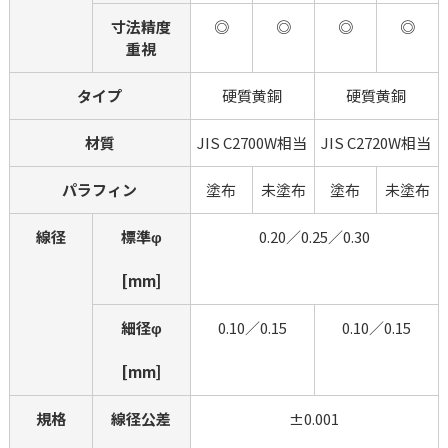
寸法精度
◎
◎
◎
◎
重視
タイプ
硬質黄銅
硬質黄銅
材質
JIS C2700W相当
JIS C2720W相当
パラフィン
塗布
未塗布
塗布
未塗布
線径
標準φ
0.20／0.25／0.30
[mm]
細径φ
0.10／0.15
0.10／0.15
[mm]
規格
線径公差
±0.001